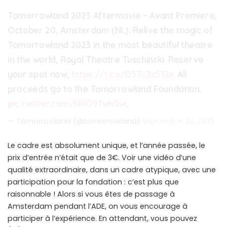
Tomorrowland 2023 Aftermovie – Avant Premiere,
October 20, Amsterdam (NL). Relive the magic of
Tomorrowland 2023 in the most beautiful theatre
in the world, Royal Theatre Tuschinski. Reserve
your spot now,
https://t.co/D5Tc3z5TbI
. All
proceeds go to the Tomorrowland Foundation.
pic.twitter.com/NHO97wh5wL
— Tomorrowland (@tomorrowland)
September 22, 2023
Le cadre est absolument unique, et l’année passée, le
prix d’entrée n’était que de 3€. Voir une vidéo d’une
qualité extraordinaire, dans un cadre atypique, avec une
participation pour la fondation : c’est plus que
raisonnable ! Alors si vous êtes de passage à
Amsterdam pendant l’ADE, on vous encourage à
participer à l’expérience. En attendant, vous pouvez