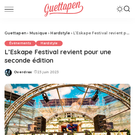
Guettapen
›
Musique
›
Hardstyle
›
L’Eskape Festival revient pour une seconde édition
Événements
Hardstyle
L’Eskape Festival revient pour une
seconde édition
Overdrax
23 juin 2023
Posted
by