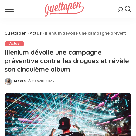
Guettapen
›
Actus
›
Illenium dévoile une campagne préventive contre les drogues et révèle son cinquième album
Actus
Illenium dévoile une campagne
préventive contre les drogues et révèle
son cinquième album
Maele
29 avril 2023
Posted
by