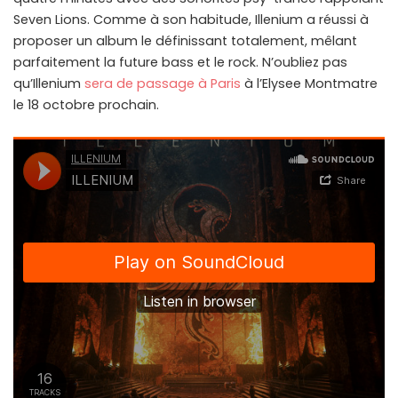
Seven Lions. Comme à son habitude, Illenium a réussi à
proposer un album le définissant totalement, mêlant
parfaitement la future bass et le rock. N’oubliez pas
qu’Illenium
sera de passage à Paris
à l’Elysee Montmatre
le 18 octobre prochain.