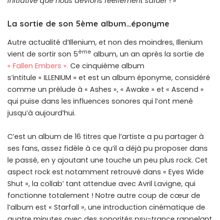
initiative que nous devions réellement saluer
! »
La sortie de son 5ème album…éponyme
Autre actualité d’Illenium, et non des moindres, Illenium
ème
vient de sortir son 5
album, un an après la sortie de
« Fallen Embers ».
Ce cinquième album
s’intitule « ILLENIUM » et est un album éponyme, considéré
comme un prélude à « Ashes », « Awake » et « Ascend »
qui puise dans les influences sonores qui l’ont mené
jusqu’à aujourd’hui.
C’est un album de 16 titres que l’artiste a pu partager à
ses fans, assez fidèle à ce qu’il a déjà pu proposer dans
le passé, en y ajoutant une touche un peu plus rock. Cet
aspect rock est notamment retrouvé dans « Eyes Wide
Shut », la collab’ tant attendue avec Avril Lavigne, qui
fonctionne totalement ! Notre autre coup de cœur de
l’album est « Starfall », une introduction cinématique de
quatre minutes avec des sonorités psy-trance rappelant