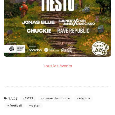
Tous les évents
2022
coupe du monde
électro
TAGS:
football
qatar