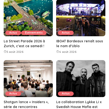
Actus
Événements
Actus
La Street Parade 2026 à
IBOAT Bordeaux renaît sous
Zurich, c’est ce samedi !
le nom d’Ublo
5 août 2026
4 août 2026
Actus
Actus
Shotgun lance « Insiders »,
La collaboration Lykke Li x
série de rencontres
Swedish House Mafia est