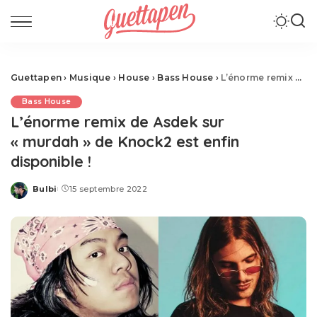
Guettapen
›
Musique
›
House
›
Bass House
›
L’énorme remix de Asdek sur « murdah » de Knock2 est enfin disponible !
Bass House
L’énorme remix de Asdek sur
« murdah » de Knock2 est enfin
disponible !
Bulbi
15 septembre 2022
Posted
by