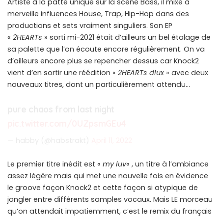
Artiste à la patte unique sur la scène Bass, il mixe à
merveille influences House, Trap, Hip-Hop dans des
productions et sets vraiment singuliers. Son EP
«
2HEARTs
» sorti mi-2021 était d’ailleurs un bel étalage de
sa palette que l’on écoute encore régulièrement. On va
d’ailleurs encore plus se repencher dessus car Knock2
vient d’en sortir une réédition «
2HEARTs dlux
» avec deux
nouveaux titres, dont un particulièrement attendu…
pure chaos from last night
pic.twitter.com/0UZpsmGEu4
— habby (@habstrakt)
April 11, 2022
Le premier titre inédit est «
my luv
« , un titre à l’ambiance
assez légère mais qui met une nouvelle fois en évidence
le groove façon Knock2 et cette façon si atypique de
jongler entre différents samples vocaux. Mais LE morceau
qu’on attendait impatiemment, c’est le remix du français