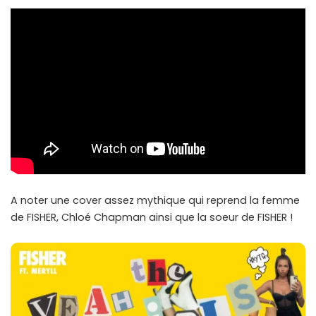
A noter une cover assez mythique qui reprend la femme
de FISHER, Chloé Chapman ainsi que la soeur de FISHER !