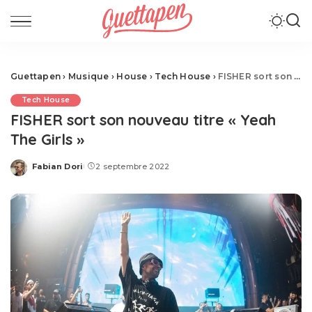
Guettapen
›
Musique
›
House
›
Tech House
›
FISHER sort son nouveau titre « Yeah The Girls »
Tech House
FISHER sort son nouveau titre « Yeah
The Girls »
Fabian Dori
2 septembre 2022
Posted
by