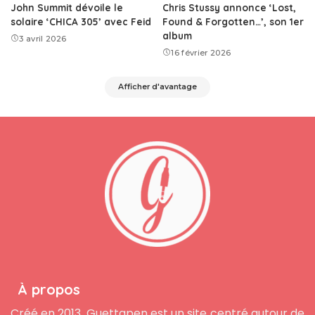
John Summit dévoile le
Chris Stussy annonce ‘Lost,
solaire ‘CHICA 305’ avec Feid
Found & Forgotten…’, son 1er
album
3 avril 2026
16 février 2026
Afficher d'avantage
À propos
Créé en 2013, Guettapen est un site centré autour de