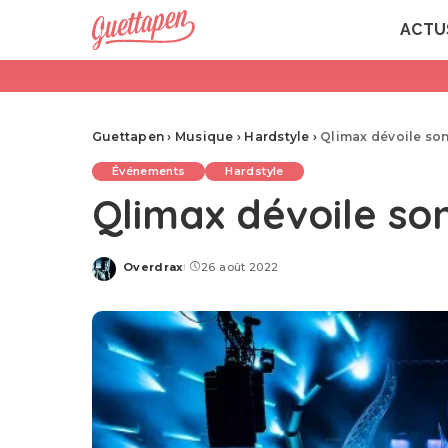
ACTU
Guettapen
›
Musique
›
Hardstyle
›
Qlimax dévoile son
Événements
Hardstyle
Qlimax dévoile son
Overdrax
26 août 2022
Posted
by