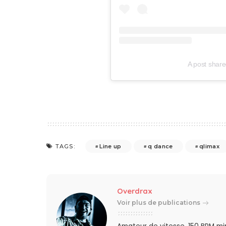
A post shar
Line up
q dance
qlimax
TAGS:
Overdrax
Voir plus de publications