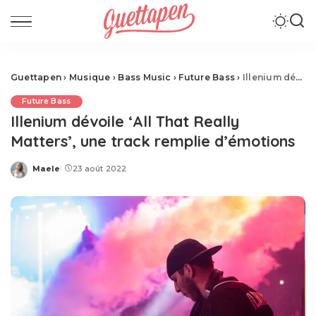
Guettapen
›
Musique
›
Bass Music
›
Future Bass
›
Illenium dévoile ‘All That Really Matters’, une track remplie d’émotions
Future Bass
Illenium dévoile ‘All That Really
Matters’, une track remplie d’émotions
Maele
23 août 2022
Posted
by