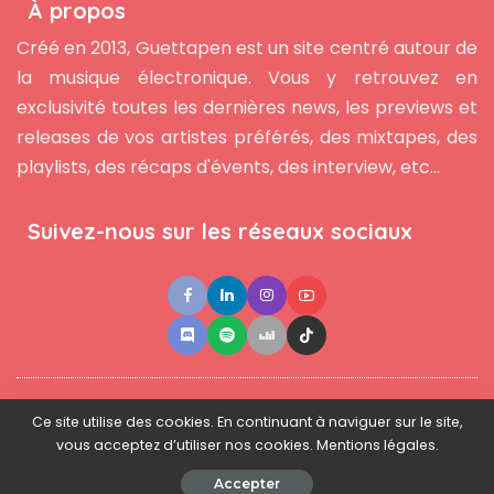
À propos
Créé en 2013, Guettapen est un site centré autour de
la musique électronique. Vous y retrouvez en
exclusivité toutes les dernières news, les previews et
releases de vos artistes préférés, des mixtapes, des
playlists, des récaps d'évents, des interview, etc...
Suivez-nous sur les réseaux sociaux
●
●
●
Contact
Newsletter
L'équipe
Mentions légales
Ce site utilise des cookies. En continuant à naviguer sur le site,
vous acceptez d’utiliser nos cookies. Mentions légales.
© 2025 - www.guettapen.com - Tous droits réservés.
Accepter