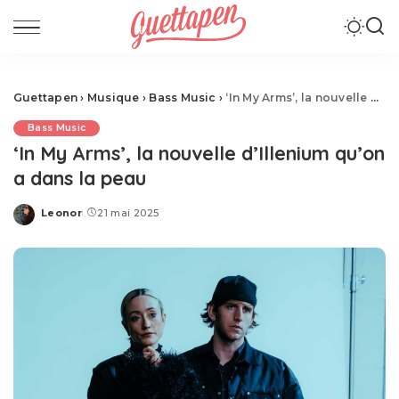
Guettapen
›
Musique
›
Bass Music
›
‘In My Arms’, la nouvelle d’Illenium qu’on a dans la peau
Bass Music
‘In My Arms’, la nouvelle d’Illenium qu’on
a dans la peau
Leonor
21 mai 2025
Posted
by