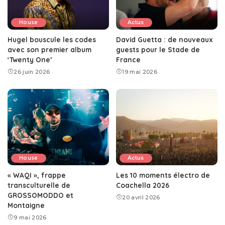
House
Actus
Hugel bouscule les codes
David Guetta : de nouveaux
avec son premier album
guests pour le Stade de
‘Twenty One’
France
26 juin 2026
19 mai 2026
House
Actus
« WAQI », frappe
Les 10 moments électro de
transculturelle de
Coachella 2026
GROSSOMODDO et
20 avril 2026
Montaigne
9 mai 2026