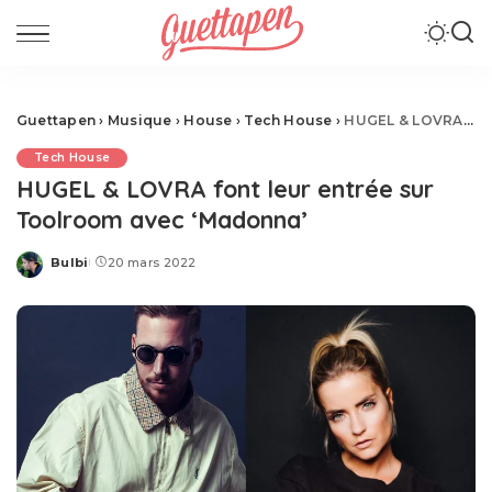
Guettapen
›
Musique
›
House
›
Tech House
›
HUGEL & LOVRA font leur entrée sur Toolroom avec ‘Madonna’
Tech House
HUGEL & LOVRA font leur entrée sur
Toolroom avec ‘Madonna’
Bulbi
20 mars 2022
Posted
by