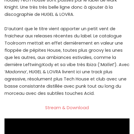
House/Tech House sont passés par le label de Mark
Knight. Une très très belle ligne donc à ajouter à la
discographie de HUGEL & LOVRA.
D’autant que le titre vient apporter un petit vent de
fraicheur aux releases récentes du label. Le catalogue
Toolroom mettait en effet dernièrement en valeur une
floppée de pépites House, toutes plus groovy les unes
que les autres, aux ambiances estivales, comme la
dernière Leftwing:Kody et sa vibe très Ibiza (‘
Mallet
‘). Avec
‘
Madonna
‘, HUGEL & LOVRA livrent ici une track plus
agressive, résolument plus Tech House et club avec une
basse consistante distillée avec punk tout au long du
morceau avec des subtiles touches Acid.
Stream & Download