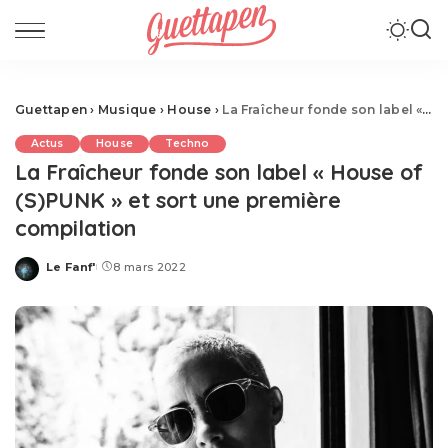
Guettapen
›
Musique
›
House
›
La Fraîcheur fonde son label « House of (S)PUNK » et sort une première compilation
Actus
House
Techno
La Fraîcheur fonde son label « House of
(S)PUNK » et sort une première
compilation
Le Fanf'
8 mars 2022
Posted
by