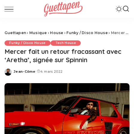
Guettapen
›
Musique
›
House
›
Funky / Disco House
›
Mercer fait un retour fracassant avec ‘Aretha’, signée sur Spinnin
Funky / Disco House
Tech House
Mercer fait un retour fracassant avec
‘Aretha’, signée sur Spinnin
Jean-Côme
4 mars 2022
Posted
by