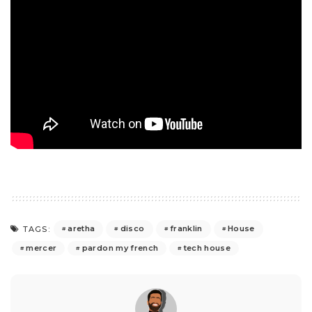
aretha
disco
franklin
House
TAGS:
mercer
pardon my french
tech house