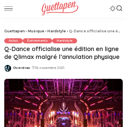
Guettapen
›
Musique
›
Hardstyle
›
Q-Dance officialise une édition en ligne de Qlimax malgré l’annulation physique
Actus
Événements
Hardstyle
Q-Dance officialise une édition en ligne
de Qlimax malgré l’annulation physique
Overdrax
16 novembre 2021
Posted
by