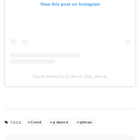
View this post on Instagram
A post shared by Q-dance (@q_dance)
Covid
q dance
qlimax
TAGS: