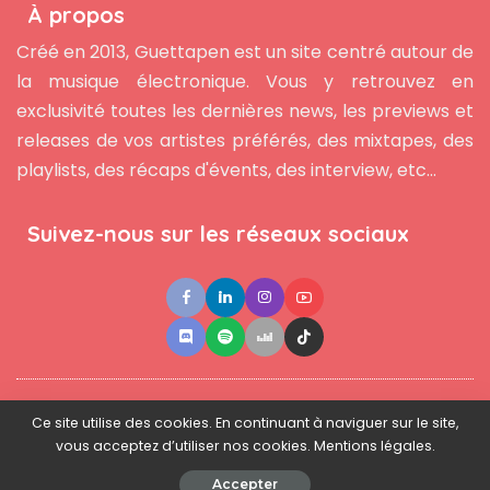
À propos
Créé en 2013, Guettapen est un site centré autour de
la musique électronique. Vous y retrouvez en
exclusivité toutes les dernières news, les previews et
releases de vos artistes préférés, des mixtapes, des
playlists, des récaps d'évents, des interview, etc...
Suivez-nous sur les réseaux sociaux
●
●
●
Contact
Newsletter
L'équipe
Mentions légales
Ce site utilise des cookies. En continuant à naviguer sur le site,
vous acceptez d’utiliser nos cookies. Mentions légales.
© 2025 - www.guettapen.com - Tous droits réservés.
Accepter