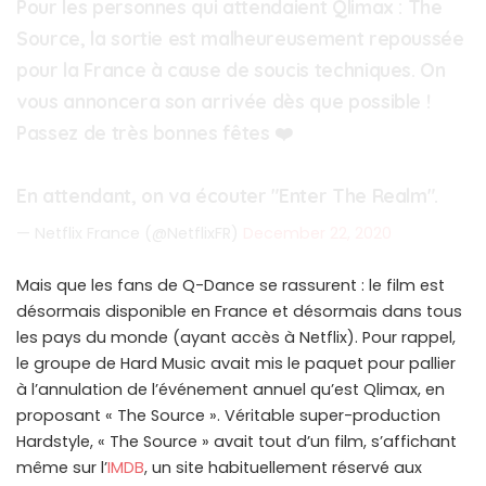
Pour les personnes qui attendaient Qlimax : The
Source, la sortie est malheureusement repoussée
pour la France à cause de soucis techniques. On
vous annoncera son arrivée dès que possible !
Passez de très bonnes fêtes ❤️
En attendant, on va écouter "Enter The Realm".
— Netflix France (@NetflixFR)
December 22, 2020
Mais que les fans de Q-Dance se rassurent : le film est
désormais disponible en France et désormais dans tous
les pays du monde (ayant accès à Netflix). Pour rappel,
le groupe de Hard Music avait mis le paquet pour pallier
à l’annulation de l’événement annuel qu’est Qlimax, en
proposant « The Source ». Véritable super-production
Hardstyle, « The Source » avait tout d’un film, s’affichant
même sur l’
IMDB
, un site habituellement réservé aux