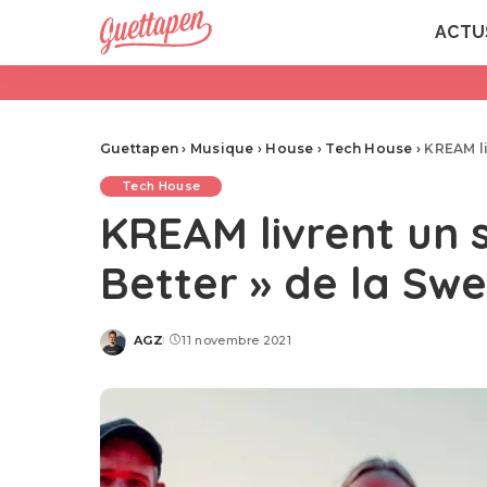
ACTU
Guettapen
›
Musique
›
House
›
Tech House
›
KREAM li
Tech House
KREAM livrent un s
Better » de la Sw
AGZ
11 novembre 2021
Posted
by