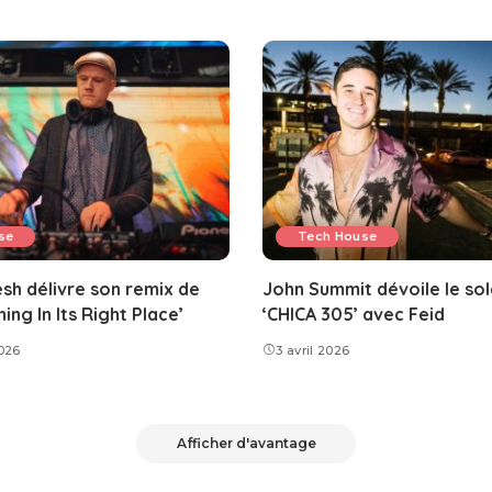
se
Tech House
h délivre son remix de
John Summit dévoile le sol
ing In Its Right Place’
‘CHICA 305’ avec Feid
2026
3 avril 2026
Afficher d'avantage