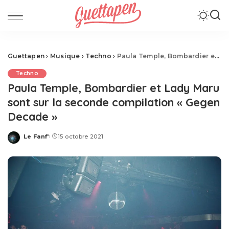
Guettapen
›
Musique
›
Techno
›
Paula Temple, Bombardier et Lady Maru sont sur la seconde compilation « Gegen Decade »
Techno
Paula Temple, Bombardier et Lady Maru
sont sur la seconde compilation « Gegen
Decade »
Le Fanf'
15 octobre 2021
Posted
by