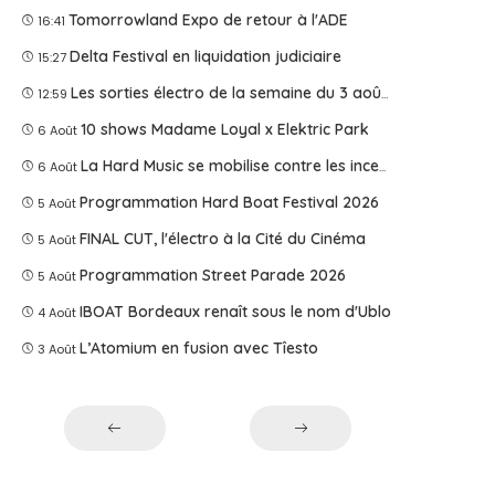
Tomorrowland Expo de retour à l'ADE
16:41
Delta Festival en liquidation judiciaire
15:27
Les sorties électro de la semaine du 3 août 2026
12:59
10 shows Madame Loyal x Elektric Park
6 Août
La Hard Music se mobilise contre les incendies
6 Août
Programmation Hard Boat Festival 2026
5 Août
FINAL CUT, l'électro à la Cité du Cinéma
5 Août
Programmation Street Parade 2026
5 Août
IBOAT Bordeaux renaît sous le nom d'Ublo
4 Août
L’Atomium en fusion avec Tîesto
3 Août