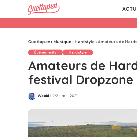
ACTU
Guettapen
›
Musique
›
Hardstyle
›
Amateurs de Hardst
Événements
Hardstyle
Amateurs de Hards
festival Dropzone
Wackii
24 mai 2021
Posted
by