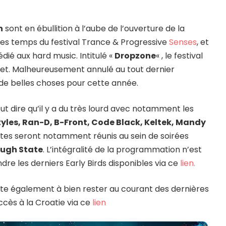
h
sont en ébullition à l’aube de l’ouverture de la
lques temps du festival Trance & Progressive
Senses
, et
dié aux hard music. Intitulé «
Dropzone
« , le festival
illet. Malheureusement annulé au tout dernier
de belles choses pour cette année.
ut dire qu’il y a du très lourd avec notamment les
tyles, Ran-D, B-Front, Code Black, Keltek, Mandy
istes seront notamment réunis au sein de soirées
ugh State
. L’intégralité de la programmation n’est
re les derniers Early Birds disponibles via ce
lien.
vite également à bien rester au courant des dernières
ccès à la Croatie via ce
lien