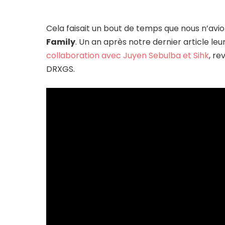
Cela faisait un bout de temps que nous n’avio
Family
. Un an après notre dernier article le
collaboration avec Juyen Sebulba et Sihk
, re
DRXGS.