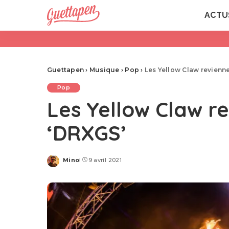
ACTU
Guettapen
›
Musique
›
Pop
›
Les Yellow Claw revienne
Pop
Les Yellow Claw r
‘DRXGS’
Mino
9 avril 2021
Posted
by