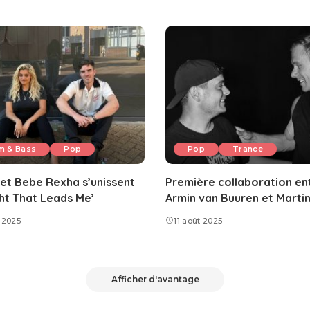
m & Bass
Pop
Pop
Trance
et Bebe Rexha s’unissent
Première collaboration en
ght That Leads Me’
Armin van Buuren et Martin
 2025
11 août 2025
Afficher d'avantage