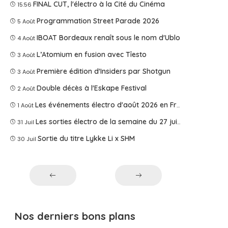
FINAL CUT, l'électro à la Cité du Cinéma
15:56
Programmation Street Parade 2026
5 Août
IBOAT Bordeaux renaît sous le nom d'Ublo
4 Août
L’Atomium en fusion avec Tîesto
3 Août
Première édition d'Insiders par Shotgun
3 Août
Double décès à l'Eskape Festival
2 Août
Les événements électro d'août 2026 en France
1 Août
Les sorties électro de la semaine du 27 juillet 2026
31 Juil
Sortie du titre Lykke Li x SHM
30 Juil
Nos derniers bons plans