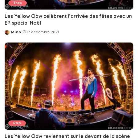
Trap
Les Yellow Claw célèbrent l’arrivée des fêtes avec un
EP spécial Noël
Mino
17 décembre 2021
Posted
by
Pop
Les Yellow Claw reviennent sur le devant de la scène