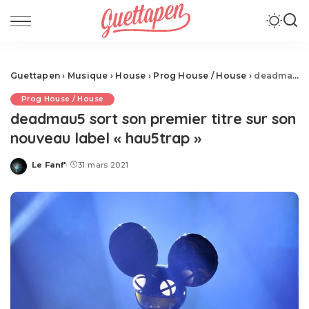
Guettapen
›
Musique
›
House
›
Prog House / House
›
deadmau5 sort son premier titre sur son nouveau label « hau5trap »
Prog House / House
deadmau5 sort son premier titre sur son
nouveau label « hau5trap »
Le Fanf'
31 mars 2021
Posted
by