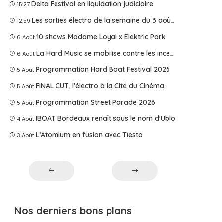
Delta Festival en liquidation judiciaire
15:27
Les sorties électro de la semaine du 3 août 2026
12:59
10 shows Madame Loyal x Elektric Park
6 Août
La Hard Music se mobilise contre les incendies
6 Août
Programmation Hard Boat Festival 2026
5 Août
FINAL CUT, l'électro à la Cité du Cinéma
5 Août
Programmation Street Parade 2026
5 Août
IBOAT Bordeaux renaît sous le nom d'Ublo
4 Août
L’Atomium en fusion avec Tîesto
3 Août
Nos derniers bons plans