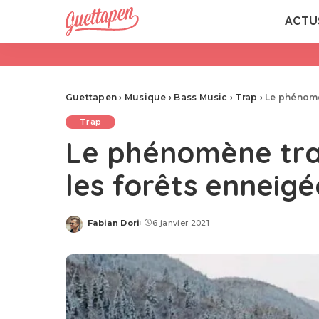
ACTU
Guettapen
›
Musique
›
Bass Music
›
Trap
›
Le phénomè
Trap
Le phénomène trap
les forêts enneig
Fabian Dori
6 janvier 2021
Posted
by