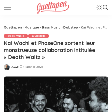
Guettapen
›
Musique
›
Bass Music
›
Dubstep
›
Kai Wachi et PhaseOne sortent leur monstrueuse collaboration intitulée « Death Waltz »
Bass Music
Dubstep
Kai Wachi et PhaseOne sortent leur
monstrueuse collaboration intitulée
« Death Waltz »
AGZ
4 janvier 2021
Posted
by