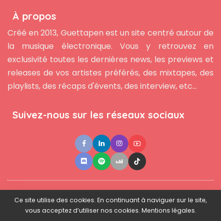
À propos
Créé en 2013, Guettapen est un site centré autour de
la musique électronique. Vous y retrouvez en
exclusivité toutes les dernières news, les previews et
releases de vos artistes préférés, des mixtapes, des
playlists, des récaps d'évents, des interview, etc...
Suivez-nous sur les réseaux sociaux
●
●
●
Contact
Newsletter
L'équipe
Mentions légales
Ce site utilise des cookies. En continuant à naviguer sur le site,
vous acceptez d’utiliser nos cookies. Mentions légales.