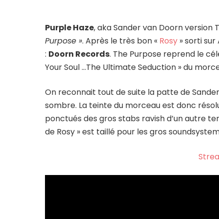
Purple Haze
, aka Sander van Doorn version 
Purpose »
. Après le très bon «
Rosy
» sorti su
:
Doorn Records
. The Purpose reprend le cé
Your Soul …The Ultimate Seduction » du morc
On reconnait tout de suite la patte de Sander
sombre. La teinte du morceau est donc réso
ponctués des gros stabs ravish d’un autre tem
de Rosy » est taillé pour les gros soundsyst
Stre