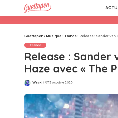
ACTU
Guettapen
›
Musique
›
Trance
›
Release : Sander van 
Trance
Release : Sander v
Haze avec « The P
Wackii
13 octobre 2020
Posted
by