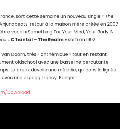
Trance, sort cette semaine un nouveau single
« The
r Anjunabeats, retour à la maison mère créée en 2007
lèbre vocal « Something For Your Mind, Your Body &
eau «
C’hantal – The Realm
» sorti en 1992.
 van Doorn, très « anthémique » tout en restant
lument oldschool avec une basseline percutante
ps. Le break dévoile une mélodie, qui dans la lignée
em avec une arpegg trancy. Banger !
am/Download