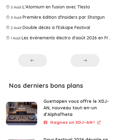
L’Atomium en fusion avec Tîesto
3 Août
Première édition d'Insiders par Shotgun
3 Août
Double décès à l'Eskape Festival
2 Août
Les événements électro d'août 2026 en France
1 Août
Nos derniers bons plans
Guettapen vous offre le XDJ-
AN, nouveau tout-en-un
d’AlphaTheta
Gagnez un XDJ-AN !
Dour Festival 2026 dévoile sa