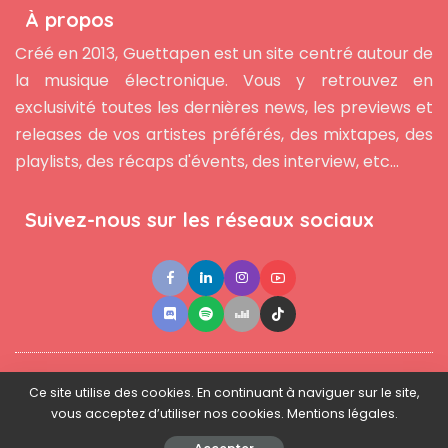
À propos
Créé en 2013, Guettapen est un site centré autour de
la musique électronique. Vous y retrouvez en
exclusivité toutes les dernières news, les previews et
releases de vos artistes préférés, des mixtapes, des
playlists, des récaps d'évents, des interview, etc...
Suivez-nous sur les réseaux sociaux
●
●
●
Contact
Newsletter
L'équipe
Mentions légales
Ce site utilise des cookies. En continuant à naviguer sur le site,
vous acceptez d’utiliser nos cookies. Mentions légales.
© 2025 - www.guettapen.com - Tous droits réservés.