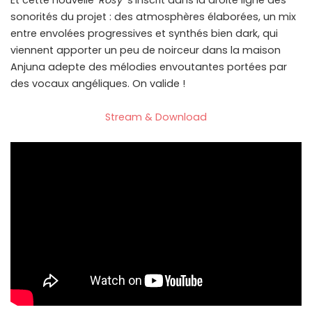
Et cette nouvelle ‘
Rosy
‘ s’inscrit dans la droite ligne des
sonorités du projet : des atmosphères élaborées, un mix
entre envolées progressives et synthés bien dark, qui
viennent apporter un peu de noirceur dans la maison
Anjuna adepte des mélodies envoutantes portées par
des vocaux angéliques. On valide !
Stream & Download