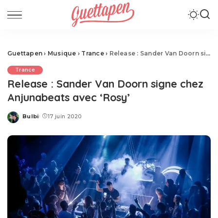
Guettapen
›
Musique
›
Trance
›
Release : Sander Van Doorn signe chez Anjunabeats avec ‘Rosy’
Trance
Release : Sander Van Doorn signe chez
Anjunabeats avec ‘Rosy’
Bulbi
17 juin 2020
Posted
by