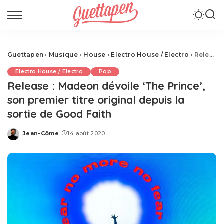
Guettapen
›
Musique
›
House
›
Electro House / Electro
›
Release : Madeon dévoile ‘The Prince’, son premier titre original depuis la sortie de Good Faith
Electro House / Electro
Pop
Release : Madeon dévoile ‘The Prince’,
son premier titre original depuis la
sortie de Good Faith
Jean-Côme
14 août 2020
Posted
by