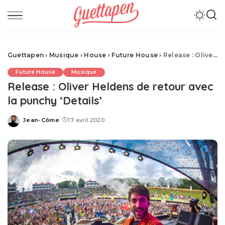
Guettapen
›
Musique
›
House
›
Future House
›
Release : Oliver Heldens de retour avec la punchy ‘Details’
Future House
Musique
Release : Oliver Heldens de retour avec
la punchy ‘Details’
Jean-Côme
17 avril 2020
Posted
by