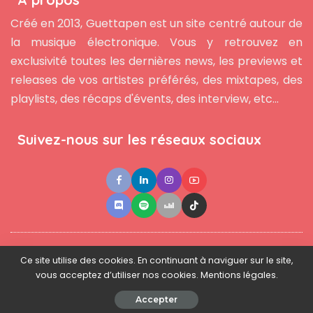
Créé en 2013, Guettapen est un site centré autour de
la musique électronique. Vous y retrouvez en
exclusivité toutes les dernières news, les previews et
releases de vos artistes préférés, des mixtapes, des
playlists, des récaps d'évents, des interview, etc...
Suivez-nous sur les réseaux sociaux
●
●
●
Contact
Newsletter
L'équipe
Mentions légales
Ce site utilise des cookies. En continuant à naviguer sur le site,
vous acceptez d’utiliser nos cookies. Mentions légales.
© 2025 - www.guettapen.com - Tous droits réservés.
Accepter