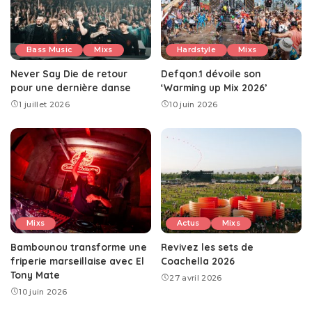
Bass Music
Mixs
Hardstyle
Mixs
Never Say Die de retour
Defqon.1 dévoile son
pour une dernière danse
‘Warming up Mix 2026’
1 juillet 2026
10 juin 2026
Mixs
Actus
Mixs
Bambounou transforme une
Revivez les sets de
friperie marseillaise avec El
Coachella 2026
Tony Mate
27 avril 2026
10 juin 2026