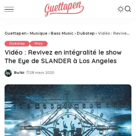
Guettapen
›
Musique
›
Bass Music
›
Dubstep
›
Vidéo : Revivez en intégralité le show The Eye de SLANDER à Los Angeles
Dubstep
Mixs
Vidéo : Revivez en intégralité le show
The Eye de SLANDER à Los Angeles
Bulbi
28 mars 2020
Posted
by