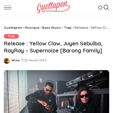
Guettapen
›
Musique
›
Bass Music
›
Trap
›
Release : Yellow Claw, Juyen Sebulba, RayRay – Supernoize [Barong Family]
Trap
Release : Yellow Claw, Juyen Sebulba,
RayRay – Supernoize [Barong Family]
Mino
22 février 2020
Posted
by