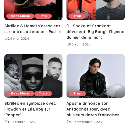
Bass Music
Trap
Trap
Skrillex & Hamdi s’associent
DJ Snake et Crankdat
sur la très attendue « Push »
dévoilent ‘Big Bang’, l’hymne
du mur de la mort
24 mai 2024
10 avril 2024
Bass Music
Trap
Trap
Skrillex en symbiose avec
Apashe annonce son
Flowdan et Lil Baby sur
Antagonist Tour, avec
‘Pepper’
plusieurs dates françaises
14 octobre 2023
12 septembre 2023