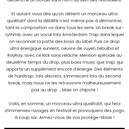
déclenché un bordel sans nom au sein des festivaliers.
Et autant vous dire qu’on détient un morceau ultra
qualitatif dont la débilité n’est même pas à démontrer,
tant la composition va dans tous les sens. Un break sur-
rythmé, avec un vocal très Amsterdam Trap dans lequel
on reconnait la patte des boss du label. Puis ce drop
ultra énergique survient, oeuvre de Juyen Sebulba et
RayRay, avec ce kick sans relâche. Mention spéciale au
deuxième temps du drop, plus bass music que trap, qui
apporte un supplément encore d’énergie. Des éléments
de hardtrap, très discrets, s’immiscent lors du second
break, mais nous ne les retrouvons malheureusement
pas au drop … Mais on chipote !
Voilà, en somme, un morceau ultra qualitatif, qui fera
d’immenses ravages en festival et provoquera des pogo
à coup sûr. Armez-vous de vos protège-tibias !