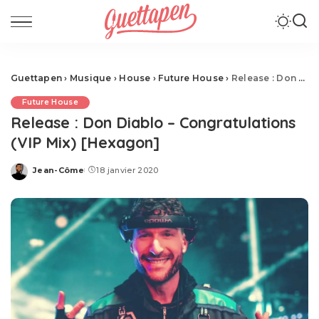
Guettapen
›
Musique
›
House
›
Future House
›
Release : Don Diablo – Congratulations (VIP Mix) [Hexagon]
Future House
Release : Don Diablo – Congratulations
(VIP Mix) [Hexagon]
Jean-Côme
18 janvier 2020
Posted
by