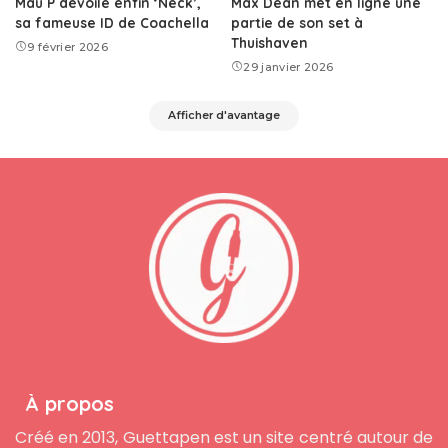
Mau P dévoile enfin ‘Neck’,
Max Dean met en ligne une
sa fameuse ID de Coachella
partie de son set à
Thuishaven
9 février 2026
29 janvier 2026
Afficher d'avantage
À propos
Créé en 2013, Guettapen est un site centré autour de