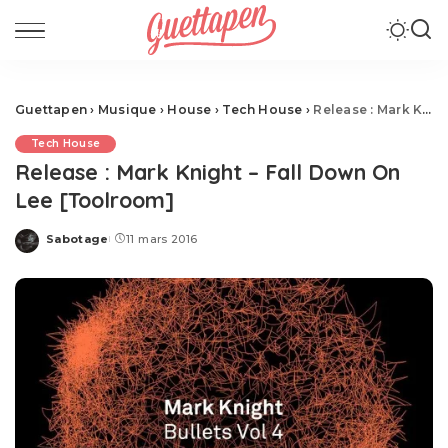
Guettapen
›
Musique
›
House
›
Tech House
›
Release : Mark Knight – Fall Down On Lee [Toolroom]
Tech House
Release : Mark Knight – Fall Down On
Lee [Toolroom]
Sabotage
11 mars 2016
Posted
by