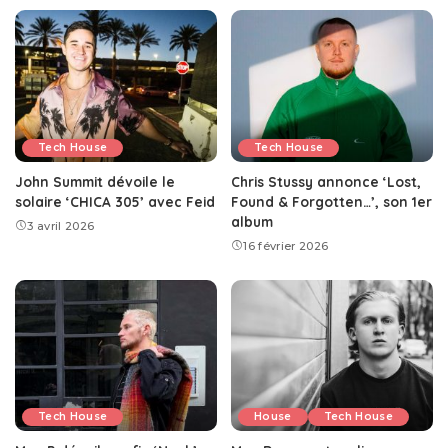
Tech House
Tech House
John Summit dévoile le
Chris Stussy annonce ‘Lost,
solaire ‘CHICA 305’ avec Feid
Found & Forgotten…’, son 1er
album
3 avril 2026
16 février 2026
Tech House
House
Tech House