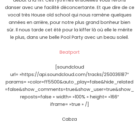
début à la fin. Ces rythmes ensoleillés vous ferons
danser avec une facilité déconcertante. Et que dire de ce
vocal très House old school qui nous ramène quelques
années en arrière, pour notre plus grand bonheur bien
sûr. Il nous tarde cet été pour la kiffer là où elle le mérite
le plus, dans une belle Pool Party avec un beau soleil.
Beatport
[soundcloud
url= »https://api.soundcloud.com/tracks/250036187″
params= »color=ff5500&auto_play=false&hide_related
=false&show_comments=true&show_user=true&show_
reposts=false » width= »100% » height= »166″
iframe= »true » /]
Cabza