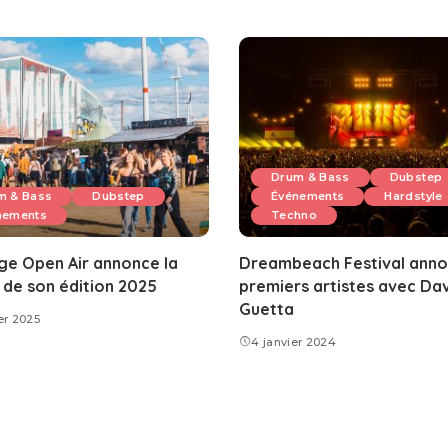
Drum & Bass
Dubstep
m & Bass
Dubstep
Événements
Hardstyle
nements
Techno
e Open Air annonce la
Dreambeach Festival anno
 de son édition 2025
premiers artistes avec Da
Guetta
er 2025
4 janvier 2024