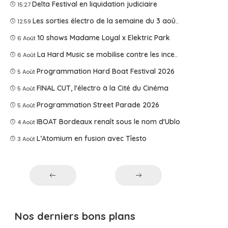
Delta Festival en liquidation judiciaire
15:27
Les sorties électro de la semaine du 3 août 2026
12:59
10 shows Madame Loyal x Elektric Park
6 Août
La Hard Music se mobilise contre les incendies
6 Août
Programmation Hard Boat Festival 2026
5 Août
FINAL CUT, l'électro à la Cité du Cinéma
5 Août
Programmation Street Parade 2026
5 Août
IBOAT Bordeaux renaît sous le nom d'Ublo
4 Août
L’Atomium en fusion avec Tîesto
3 Août
Nos derniers bons plans