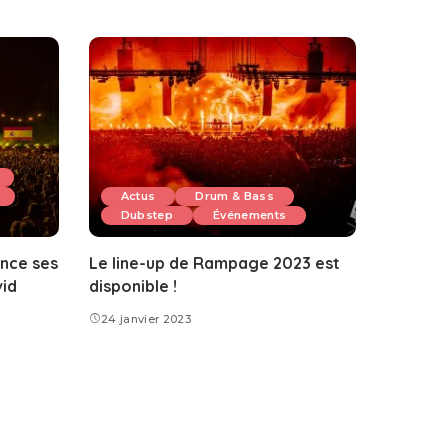
Actus
Drum & Bass
Dubstep
Événements
nce ses
Le line-up de Rampage 2023 est
vid
disponible !
24 janvier 2023