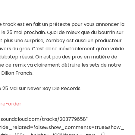
tte track est en fait un prétexte pour vous annoncer la
le 25 mai prochain. Quoi de mieux que du bourrin sur
st plus une surprise, Zomboy est aussi un producteur
ivers du gras. C’est donc inévitablement qu’on valide
 dubstep réussi. On est pas des pros en matière de
e ce remix va clairement détruire les sets de notre
 Dillon Francis.
e 25 Mai sur Never Say Die Records
re-order
pi.soundcloud.com/tracks/203779658″
&hide_related=false&show_comments=true&show_