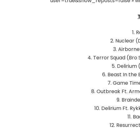
user=true&show_reposts=false » widt
1. 
2. Nuclear (
3. Airborn
4. Terror Squad (Bro
5. Delirium
6. Beast In the
7. Game Time
8. Outbreak Ft. Ar
9. Braind
10. Delirium Ft. R
11. B
12. Resurrec