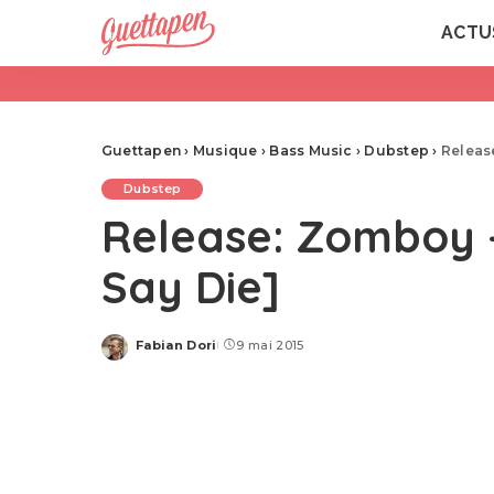
ACTU
Guettapen
›
Musique
›
Bass Music
›
Dubstep
›
Release
Dubstep
Release: Zomboy –
Say Die]
Fabian Dori
9 mai 2015
Posted
by