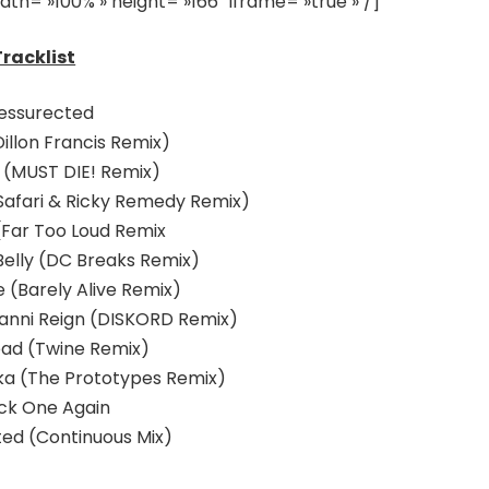
h= »100% » height= »166″ iframe= »true » /]
Tracklist
Ressurected
Dillon Francis Remix)
e (MUST DIE! Remix)
 Safari & Ricky Remedy Remix)
 (Far Too Loud Remix
 Belly (DC Breaks Remix)
 (Barely Alive Remix)
manni Reign (DISKORD Remix)
ead (Twine Remix)
ykka (The Prototypes Remix)
ack One Again
ted (Continuous Mix)