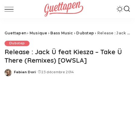
Guettapen
›
Musique
›
Bass Music
›
Dubstep
›
Release : Jack Ü feat Kiesza – Take Ü There (Remixes) [OWSLA]
Dubstep
Release : Jack Ü feat Kiesza – Take Ü
There (Remixes) [OWSLA]
Fabian Dori
23 décembre 2014
Posted
by