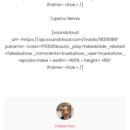
iframe= »true » /]
Tujamo Remix
[soundcloud
url= »https://api.soundcloud.com/tracks/182115189″
params= »color=ff5500&auto_play=false&hide_related
=false&show_comments=true&show_user=true&show_
reposts=false » width= »100% » height= »166″
iframe= »true » /]
Fabian Dori