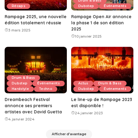
Drum & Bass
Récaps
Dubstep
Événements
Rampage 2025, une nouvelle
Rampage Open Air annonce
édition totalement réussie
la phase 1 de son édition
2025
3 mars 2025
10 janvier 2025
Drum & Bass
Dubstep
Événements
Actus
Drum & Bass
Hardstyle
Techno
Dubstep
Événements
Dreambeach Festival
Le line-up de Rampage 2023
annonce ses premiers
est disponible !
artistes avec David Guetta
24 janvier 2023
4 janvier 2024
Afficher d'avantage