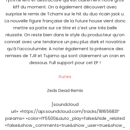
rythme lent et destructuré qui est clairement notre gros
kiff du moment. On a également découvert avec
surprise le remix de Tchami sur le hit du duo ricain jack u.
La nouvelle figure française de la future house vient donc
mettre sa patte sur ce titre et c’est une très belle
réussite. On reste bien dans le style du producteur qu’on
connait avec une tendance un peu plus dark et novatrice
qu’à l’accoutumée. A noter également la présence des
remixes de TJR et Tujamo qui sont clairement un cran en
dessous. Full support pour cet EP !
Itunes
Zeds Dead Remix
[soundcloud
url= »https://api.soundcloud.com/tracks/181656831″
params= »color=ff5500&auto_play=false&hide_related
=false&show_comments=true&show_user=true&show_