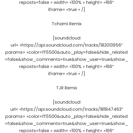
reposts=false » width= »100% » height= »166″
iframe= »true » /]
Tchami Remix
[soundcloud
url= »https://api.soundcloud.com/tracks/182013956″
params= »color=ff5500&auto_play=false&hide_related
=false&show_comments=true&show_user=true&show_
reposts=false » width= »100% » height= »166″
iframe= »true » /]
TJR Remix
[soundcloud
url= »https://api.soundcloud.com/tracks/181847463″
params= »color=ff5500&auto_play=false&hide_related
=false&show_comments=true&show_user=true&show_
reposts=false » width= »100% » height= »166″