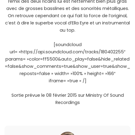
remix des deux ricains lui est nettement bien plus gras
avec de grosses basslines et des sonorités métalliques.
On retrouve cependant ce qui fait la force de l’original,
c’est à dire le superbe vocal d’Ella Eyre et un instrumental
au top.
[soundcloud
url= »https://api.soundcloud.com/tracks/180402255″
params= »color=ff5500&auto_play=false&hide_related
=false&show_comments=true&show_user=true&show_
reposts=false » width= »100% » height= »166″
iframe= »true » /]
Sortie prévue le 08 février 2015 sur Ministry Of Sound
Recordings