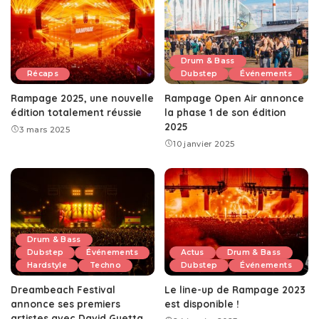
Drum & Bass
Récaps
Dubstep
Événements
Rampage 2025, une nouvelle
Rampage Open Air annonce
édition totalement réussie
la phase 1 de son édition
2025
3 mars 2025
10 janvier 2025
Drum & Bass
Dubstep
Événements
Actus
Drum & Bass
Hardstyle
Techno
Dubstep
Événements
Dreambeach Festival
Le line-up de Rampage 2023
annonce ses premiers
est disponible !
artistes avec David Guetta