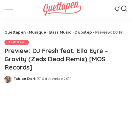
Guettapen
›
Musique
›
Bass Music
›
Dubstep
›
Preview: DJ Fresh feat. Ella Eyre – Gravity (Zeds Dead Remix) [MOS Records]
Dubstep
Preview: DJ Fresh feat. Ella Eyre –
Gravity (Zeds Dead Remix) [MOS
Records]
Fabian Dori
10 décembre 2014
Posted
by