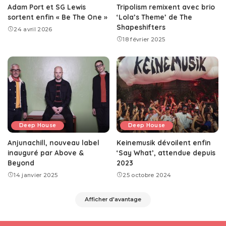
Adam Port et SG Lewis
Tripolism remixent avec brio
sortent enfin « Be The One »
‘Lola’s Theme’ de The
Shapeshifters
24 avril 2026
18 février 2025
Deep House
Deep House
Anjunachill, nouveau label
Keinemusik dévoilent enfin
inauguré par Above &
‘Say What’, attendue depuis
Beyond
2023
14 janvier 2025
25 octobre 2024
Afficher d'avantage