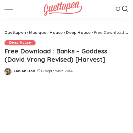
Guettapen
›
Musique
›
House
›
Deep House
›
Free Download : Banks – Goddess (David Vrong Revised) [Harvest]
Deep House
Free Download : Banks – Goddess
(David Vrong Revised) [Harvest]
Fabian Dori
13 septembre 2014
Posted
by