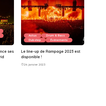
Actus
Drum & Bass
Dubstep
Événements
nce ses
Le line-up de Rampage 2023 est
vid
disponible !
24 janvier 2023