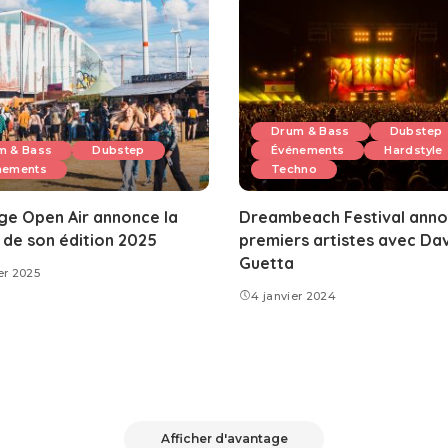
Drum & Bass
Dubstep
m & Bass
Dubstep
Événements
Hardstyle
nements
Techno
e Open Air annonce la
Dreambeach Festival anno
 de son édition 2025
premiers artistes avec Da
Guetta
er 2025
4 janvier 2024
Afficher d'avantage