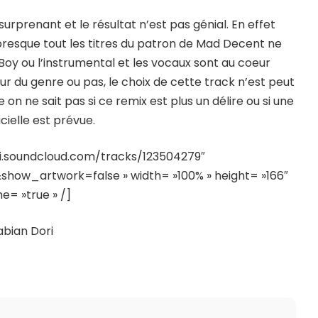
 surprenant et le résultat n’est pas génial. En effet
 presque tout les titres du patron de Mad Decent ne
 Boy ou l’instrumental et les vocaux sont au coeur
 du genre ou pas, le choix de cette track n’est peut
e on ne sait pas si ce remix est plus un délire ou si une
icielle est prévue.
pi.soundcloud.com/tracks/123504279″
how_artwork=false » width= »100% » height= »166″
me= »true » /]
abian Dori