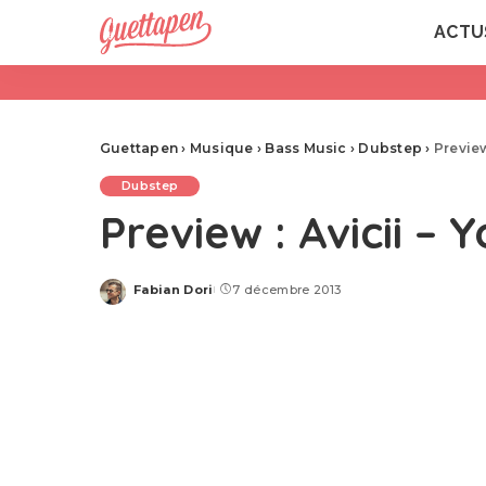
ACTU
Guettapen
›
Musique
›
Bass Music
›
Dubstep
›
Preview
Dubstep
Preview : Avicii –
Fabian Dori
7 décembre 2013
Posted
by