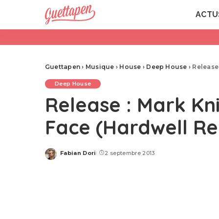
ACTU
Guettapen
›
Musique
›
House
›
Deep House
›
Release
Deep House
Release : Mark K
Face (Hardwell Re
Fabian Dori
2 septembre 2013
Posted
by