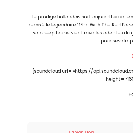
Le prodige hollandais sort aujourd’hui un rem
remixé le légendaire ‘Man With The Red Face
son deep house vient ravir les adeptes du 
pour ses drop
[soundcloud url= »https://api.soundcloud.
height= »166
F
Fabian Dori