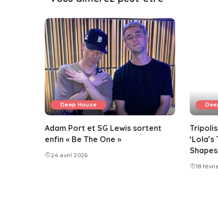
Deep House
Dee
Adam Port et SG Lewis sortent
Tripoli
enfin « Be The One »
‘Lola’s
Shapes
24 avril 2026
18 févri