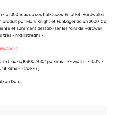
ix à 1000 lieux de ses habitudes. En effet, Hardwell a
’ produit par Mark Knight et Funkagenda en 2000. Ce
genre et surement déstabiliser les fans de Hardwell
s très « mainstream ».
Beatport
com/tracks/108002430″ params= » » width= » 100% »
″ iframe= »true » /]
abian Dori.