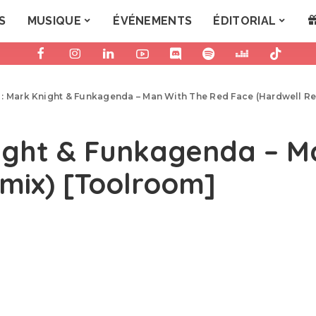
S
MUSIQUE
ÉVÉNEMENTS
ÉDITORIAL
 : Mark Knight & Funkagenda – Man With The Red Face (Hardwell R
night & Funkagenda – M
mix) [Toolroom]