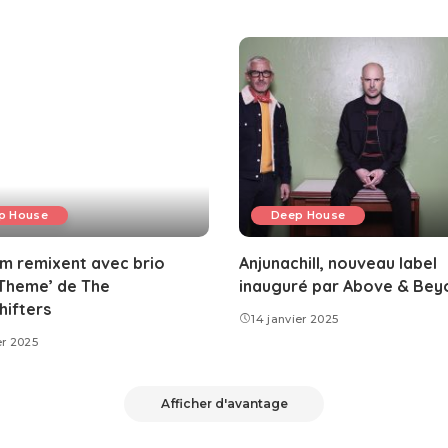
p House
Deep House
sm remixent avec brio
Anjunachill, nouveau label
 Theme’ de The
inauguré par Above & Bey
hifters
14 janvier 2025
er 2025
Afficher d'avantage