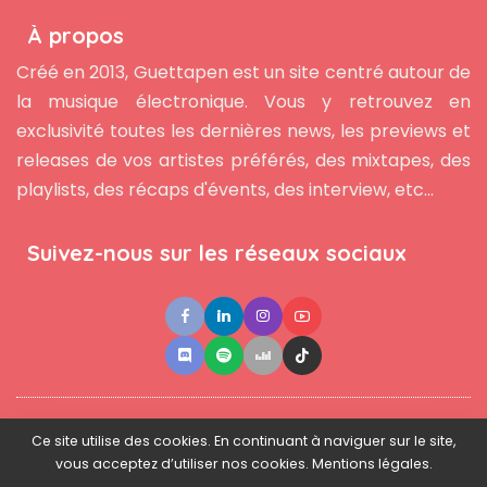
À propos
Créé en 2013, Guettapen est un site centré autour de
la musique électronique. Vous y retrouvez en
exclusivité toutes les dernières news, les previews et
releases de vos artistes préférés, des mixtapes, des
playlists, des récaps d'évents, des interview, etc...
Suivez-nous sur les réseaux sociaux
●
●
●
Contact
Newsletter
L'équipe
Mentions légales
Ce site utilise des cookies. En continuant à naviguer sur le site,
vous acceptez d’utiliser nos cookies. Mentions légales.