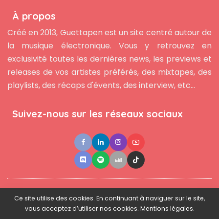
À propos
Créé en 2013, Guettapen est un site centré autour de
la musique électronique. Vous y retrouvez en
exclusivité toutes les dernières news, les previews et
releases de vos artistes préférés, des mixtapes, des
playlists, des récaps d'évents, des interview, etc...
Suivez-nous sur les réseaux sociaux
●
●
●
Contact
Newsletter
L'équipe
Mentions légales
Ce site utilise des cookies. En continuant à naviguer sur le site,
vous acceptez d’utiliser nos cookies. Mentions légales.