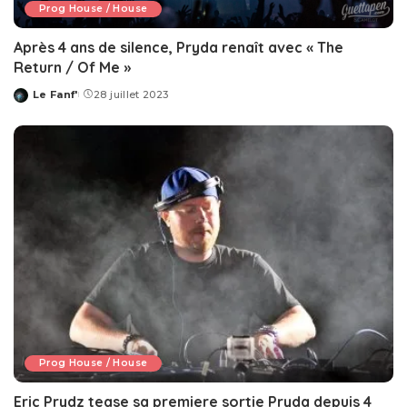
Prog House / House
Après 4 ans de silence, Pryda renaît avec « The
Return / Of Me »
Le Fanf'
28 juillet 2023
Posted
by
Prog House / House
Eric Prydz tease sa premiere sortie Pryda depuis 4