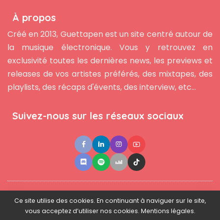
À propos
Créé en 2013, Guettapen est un site centré autour de
la musique électronique. Vous y retrouvez en
exclusivité toutes les dernières news, les previews et
releases de vos artistes préférés, des mixtapes, des
playlists, des récaps d'évents, des interview, etc...
Suivez-nous sur les réseaux sociaux
●
●
●
Contact
Newsletter
L'équipe
Mentions légales
Ce site utilise des cookies. En continuant à naviguer sur le site,
vous acceptez d’utiliser nos cookies. Mentions légales.