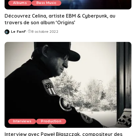
Albums
Bass Music
Découvrez Celina, artiste EBM & Cyberpunk, au
travers de son album ‘Origins’
Le Fanf'
8 octobre 2022
Posted
by
Interviews
Production
Interview avec ‎Paweł Błaszczak, compositeur des