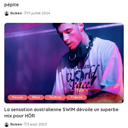
pépite
Ruben
17 juillet 2024
Posted
by
House
Mixs
Techno
Trance
La sensation australienne SWIM dévoile un superbe
mix pour HÖR
Ruben
3 août 2023
Posted