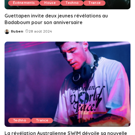
Événements
House
Techno
Trance
Guettapen invite deux jeunes révélations au
Badaboum pour son anniversaire
Ruben
28 août 2024
Posted
by
Techno
Trance
La révélation Australienne SWIM dévoile sa nouvelle