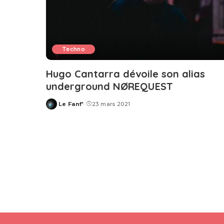
Techno
Hugo Cantarra dévoile son alias
underground NØREQUEST
Le Fanf'
23 mars 2021
Posted
by