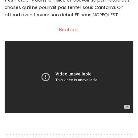
très « établi » dans le milieu et pouvoir se permettre des
choses qu’il ne pourrait pas tenter sous Cantarra. On
attend avec ferveur son debut EP sous NØREQUEST.
Beatport