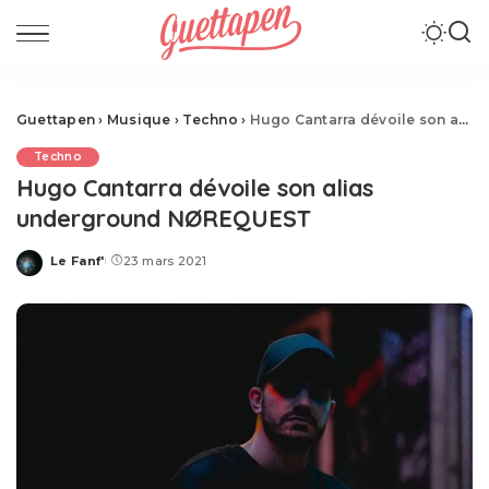
Guettapen
›
Musique
›
Techno
›
Hugo Cantarra dévoile son alias underground NØREQUEST
Techno
Hugo Cantarra dévoile son alias
underground NØREQUEST
Le Fanf'
23 mars 2021
Posted
by