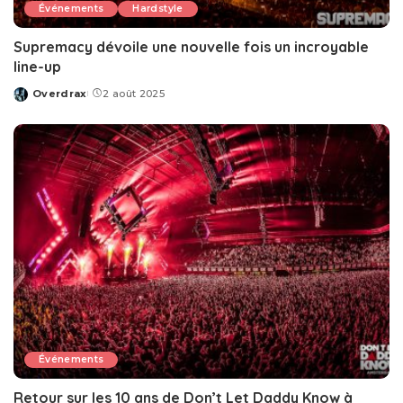
Événements
Hardstyle
Supremacy dévoile une nouvelle fois un incroyable
line-up
Overdrax
2 août 2025
Posted
by
Événements
Retour sur les 10 ans de Don’t Let Daddy Know à