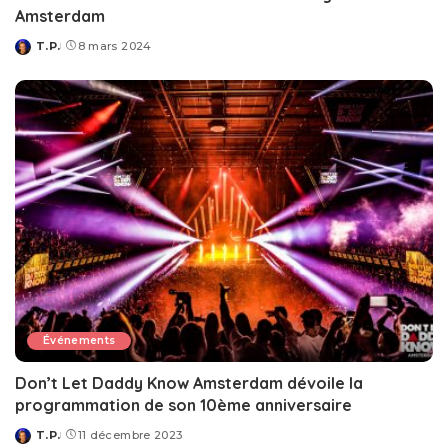
Amsterdam
T.P.
8 mars 2024
Posted
by
Événements
Don’t Let Daddy Know Amsterdam dévoile la
programmation de son 10ème anniversaire
T.P.
11 décembre 2023
Posted