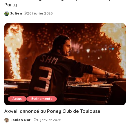
Party
Julien
26 février 2026
Posted
by
Actus
Événements
Axwell annoncé au Poney Club de Toulouse
Fabian Dori
11 janvier 2026
Posted
by