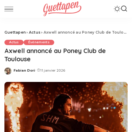
Guettapen
›
Actus
›
Axwell annoncé au Poney Club de Toulouse
Actus
Événements
Axwell annoncé au Poney Club de
Toulouse
Fabian Dori
11 janvier 2026
Posted
by