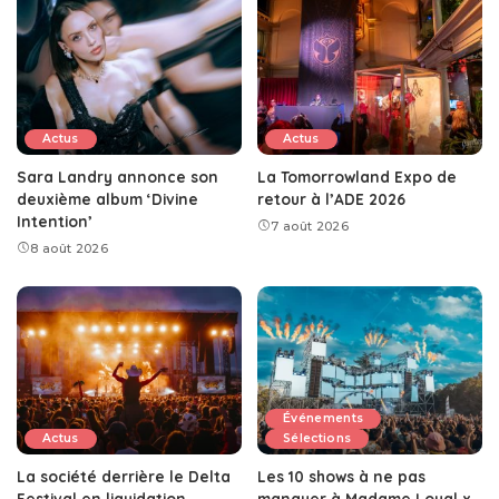
Actus
Actus
Sara Landry annonce son
La Tomorrowland Expo de
deuxième album ‘Divine
retour à l’ADE 2026
Intention’
7 août 2026
8 août 2026
Événements
Actus
Sélections
La société derrière le Delta
Les 10 shows à ne pas
Festival en liquidation
manquer à Madame Loyal x