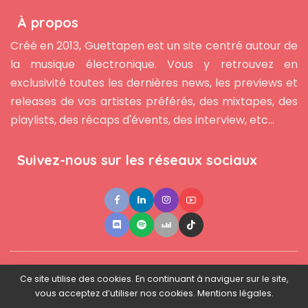
À propos
Créé en 2013, Guettapen est un site centré autour de
la musique électronique. Vous y retrouvez en
exclusivité toutes les dernières news, les previews et
releases de vos artistes préférés, des mixtapes, des
playlists, des récaps d'évents, des interview, etc...
Suivez-nous sur les réseaux sociaux
●
●
●
Contact
Newsletter
L'équipe
Mentions légales
Ce site utilise des cookies. En continuant à naviguer sur le site,
vous acceptez d’utiliser nos cookies. Mentions légales.