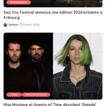
Événements
Sea You Festival annonce une édition 2026 brûlante à
Fribourg
Julien
14 avril 2026
Posted
by
Actus
Melodic House
Miss Monique et Agents of Time dévoilent ‘Rajada’