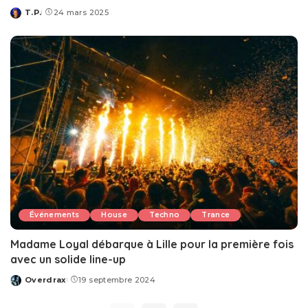
T.P.
24 mars 2025
Posted
by
Événements
House
Techno
Trance
Madame Loyal débarque à Lille pour la première fois
avec un solide line-up
Overdrax
19 septembre 2024
Posted
by